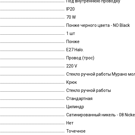
Под внутреннюю проводку
IP20
70 W
Понже черного цвета - NO Black
1 шт
Понже
E27 Halo.
Провод (трос)
220 V
Стекло ручной работы Мурано мо
Крюк
Стекло ручной работы
Стандартная
Цилиндр
Сатинированный никель - 08 Nickel
Нет
Точечное