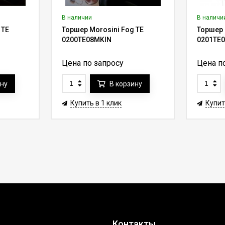
В наличии
В наличи
 TE
Торшер Morosini Fog TE
Торшер 
0200TE08MKIN
0201TE0
Цена по запросу
Цена п
ину
В корзину
Купить в 1 клик
Купит
Контакты