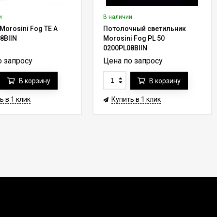
и
В наличии
Morosini Fog TE A
Потолочный светильник
8BIIN
Morosini Fog PL 50
0200PL08BIIN
о запросу
Цена по запросу
В корзину
В корзину
ь в 1 клик
Купить в 1 клик