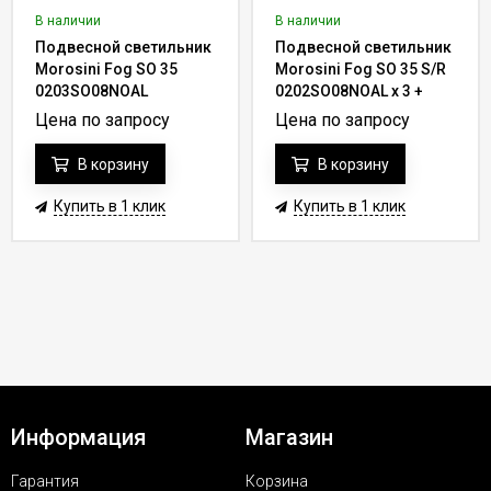
В наличии
В наличии
Подвесной светильник
Подвесной светильник
Morosini Fog SO 35
Morosini Fog SO 35 S/R
0203SO08NOAL
0202SO08NOAL x 3 +
SYS-011500B
Цена по запросу
Цена по запросу
В корзину
В корзину
Купить в 1 клик
Купить в 1 клик
Информация
Магазин
Гарантия
Корзина