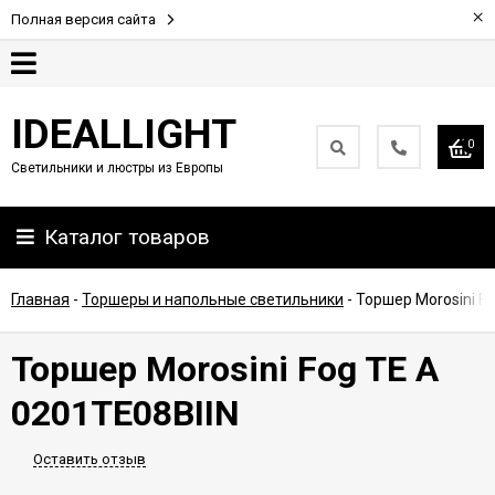
×
Полная версия сайта
Гарантия
IDEALLIGHT
0
Светильники и люстры из Европы
Партнерам
Каталог товаров
Доставка
и
оплата
Главная
-
Торшеры и напольные светильники
-
Торшер Morosini Fo
Контакты
Торшер Morosini Fog TE A
0201TE08BIIN
Оставить отзыв