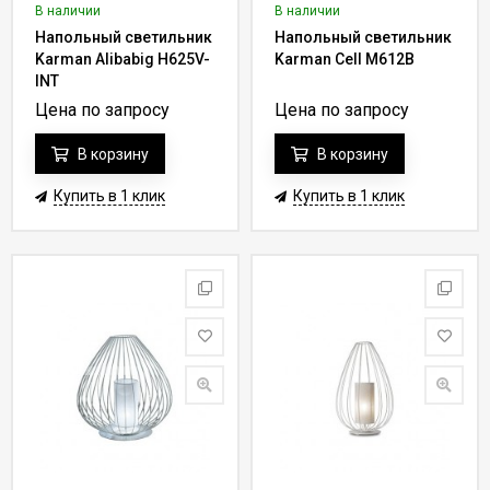
В наличии
В наличии
Получить подробную информацию относительно каталога
Напольный светильник
Напольный светильник
напольных светильников можно у менеджера удобным для Вас
Karman Alibabig H625V-
Karman Cell M612B
способом.
INT
Особенность нашей компании - поставки элитного
Цена по запросу
Цена по запросу
осветительного оборудования выполняются напрямую от
В корзину
В корзину
европейских производителей без привлечения посредников.
Транспортировка осуществляется самолетами, т.е.
Купить в 1 клик
Купить в 1 клик
используется самый быстрый способ доставки.
Почему используется авиа-
доставка из Европы
Напольные светильники
и торшеры гарантированно можно
доставить без повреждений и в минимальные сроки от
европейских изготовителей единственным способом -
использовать авиаперелеты.
Доставка осветительного оборудования самолетами имеет
следующие преимущества: