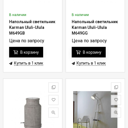
Купить ВИП напольные светильники
и торшеры в Москве с
доставкой по России и странам СНГ без временных задержек
можно в нашем интернет-магазине. Доверьтесь нам и получите
В наличии
В наличии
эксклюзивные элитные светильники, которые подчеркнут
Напольный светильник
Напольный светильник
статусность владельца жилья.
Karman Ululi-Ulula
Karman Ululi-Ulula
M649GB
M649GG
Цена по запросу
Цена по запросу
В корзину
В корзину
Купить в 1 клик
Купить в 1 клик