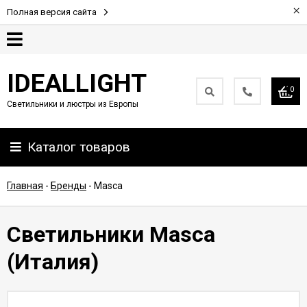
×
Полная версия сайта
Гарантия
IDEALLIGHT
0
Светильники и люстры из Европы
Партнерам
Каталог товаров
Доставка
и
оплата
Главная
-
Бренды
-
Masca
Контакты
Светильники Masca
(Италия)