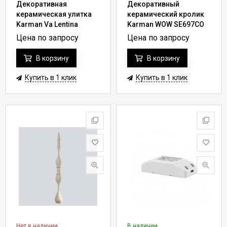
Декоративная
Декоративный
керамическая улитка
керамический кролик
Karman Va Lentina
Karman WOW SE697CO
AC115 0B INT
Цена по запросу
Цена по запросу
В корзину
В корзину
Купить в 1 клик
Купить в 1 клик
Нет в наличии
В наличии