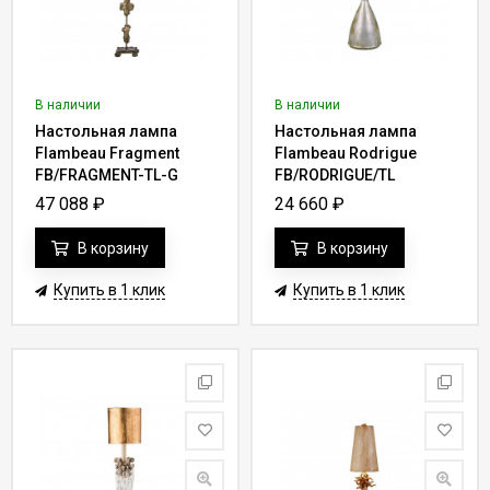
Данный раздел предлагает большой выбор настольных ламп,
которые позволят обустроить любое рабочее место согласно
требованиям пользователя.
В наличии
В наличии
Настольная лампа
Настольная лампа
Каталог настольных ламп
“IDEALLIGHT” имеет следующие
Flambeau Fragment
Flambeau Rodrigue
достоинства:
FB/FRAGMENT-TL-G
FB/RODRIGUE/TL
47 088
₽
24 660
₽
Обновления на постоянной основе - поставки
выполняются на регулярно, что позволяет без проблем
В корзину
В корзину
подобрать подходящую модель.
Наличие фильтра - время подбора подходящего
Купить в 1 клик
Купить в 1 клик
варианта сведено к минимуму. Со стороны покупателя
потребуется только задать соответствующие метки в
полях и выполнить поиск.
Имеется гарантия на всю предложенную продукцию.
Производителем предоставляются все необходимые
документы на изделия.
Настольные лампы
всегда в наличии - поставки товара
выполняются напрямую от производителя без